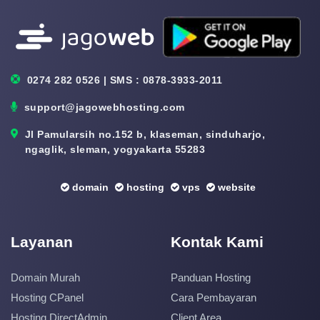
0274 282 0526 | SMS : 0878-3933-2011
support@jagowebhosting.com
Jl Pamularsih no.152 b, klaseman, sinduharjo,
ngaglik, sleman, yogyakarta 55283
domain
hosting
vps
website
Layanan
Kontak Kami
Domain Murah
Panduan Hosting
Hosting CPanel
Cara Pembayaran
Hosting DirectAdmin
Client Area