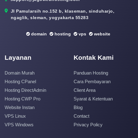
Jl Pamularsih no.152 b, klaseman, sinduharjo,
ngaglik, sleman, yogyakarta 55283
domain
hosting
vps
website
Layanan
Kontak Kami
Domain Murah
Panduan Hosting
Hosting CPanel
Cara Pembayaran
Hosting DirectAdmin
Client Area
Hosting CWP Pro
Syarat & Ketentuan
Website Instan
Blog
VPS Linux
Contact
VPS Windows
Privacy Policy