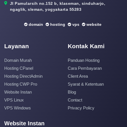
Jl Pamularsih no.152 b, klaseman, sinduharjo,
ngaglik, sleman, yogyakarta 55283
domain
hosting
vps
website
Layanan
Kontak Kami
Domain Murah
Panduan Hosting
Hosting CPanel
Cara Pembayaran
Hosting DirectAdmin
Client Area
Hosting CWP Pro
Syarat & Ketentuan
Website Instan
Blog
VPS Linux
Contact
VPS Windows
Privacy Policy
Website Instan