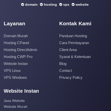
domain
hosting
vps
website
Layanan
Kontak Kami
Domain Murah
Panduan Hosting
Hosting CPanel
Cara Pembayaran
Hosting DirectAdmin
Client Area
Hosting CWP Pro
Syarat & Ketentuan
Website Instan
Blog
VPS Linux
Contact
VPS Windows
Privacy Policy
Website Instan
Jasa Website
Website Murah