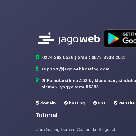
0274 282 0526 | SMS : 0878-3933-2011
support@jagowebhosting.com
Jl Pamularsih no.152 b, klaseman, sinduhar
sleman, yogyakarta 55283
domain
hosting
vps
website
Tutorial
Cara Setting Domain Custom ke Blogspot