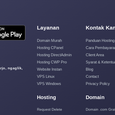
Layanan
Kontak Ka
Domain Murah
Panduan Hosting
Hosting CPanel
Cara Pembayara
Hosting DirectAdmin
Client Area
Hosting CWP Pro
Syarat & Ketentu
jo, ngaglik,
Website Instan
Blog
VPS Linux
Contact
VPS Windows
Privacy Policy
Hosting
Domain
Request Delete
Domain .com Grat