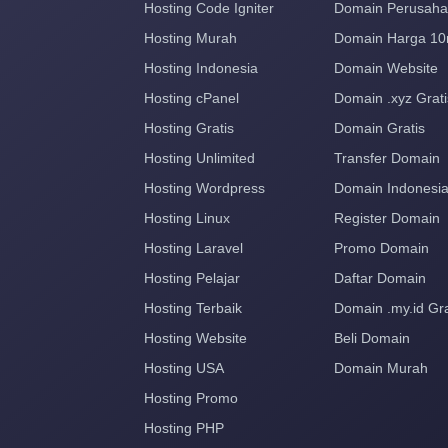
Hosting Code Igniter
Domain Perusah
Hosting Murah
Domain Harga 10
Hosting Indonesia
Domain Website
Hosting cPanel
Domain .xyz Grati
Hosting Gratis
Domain Gratis
Hosting Unlimited
Transfer Domain
Hosting Wordpress
Domain Indonesi
Hosting Linux
Register Domain
Hosting Laravel
Promo Domain
Hosting Pelajar
Daftar Domain
Hosting Terbaik
Domain .my.id Gra
Hosting Website
Beli Domain
Hosting USA
Domain Murah
Hosting Promo
Hosting PHP