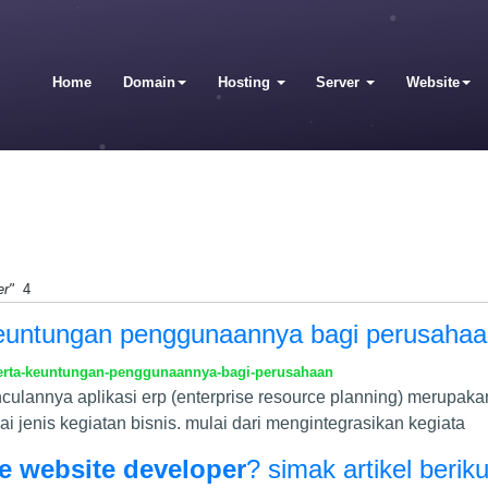
Home
Domain
Hosting
Server
Website
er"
4
 keuntungan penggunaannya bagi perusaha
serta-keuntungan-penggunaannya-bagi-perusahaan
culannya aplikasi erp (enterprise resource planning) merupaka
 jenis kegiatan bisnis. mulai dari mengintegrasikan kegiata
e website developer
? simak artikel beriku