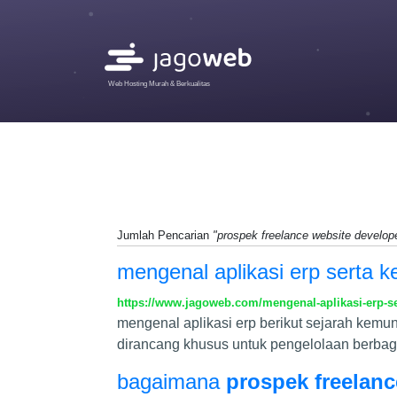
Web Hosting Murah & Berkualitas
Jumlah Pencarian
"prospek freelance website develop
mengenal aplikasi erp serta
https://www.jagoweb.com/mengenal-aplikasi-erp-
mengenal aplikasi erp berikut sejarah kemun
dirancang khusus untuk pengelolaan berbagai
bagaimana
prospek freelanc