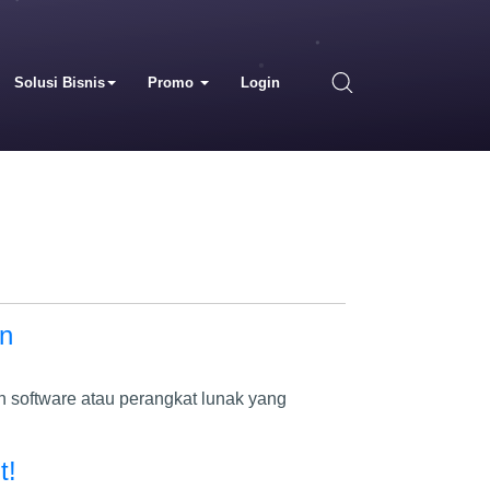
Solusi Bisnis
Promo
Login
an
n software atau perangkat lunak yang
t!