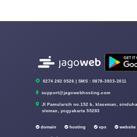
0274 282 0526 | SMS : 0878-3933-2011
support@jagowebhosting.com
Jl Pamularsih no.152 b, klaseman, sinduhar
sleman, yogyakarta 55283
domain
hosting
vps
website