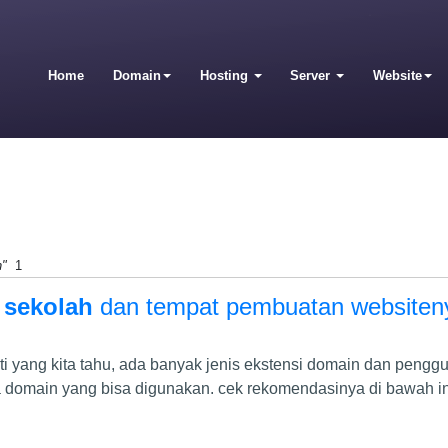
Home
Domain
Hosting
Server
Website
h"
1
 sekolah
dan tempat pembuatan websiten
ti yang kita tahu, ada banyak jenis ekstensi domain dan peng
a domain yang bisa digunakan. cek rekomendasinya di bawah in