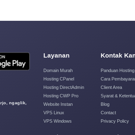
Layanan
Kontak Ka
Domain Murah
Panduan Hosting
Hosting CPanel
Cara Pembayara
Hosting DirectAdmin
Client Area
Hosting CWP Pro
Syarat & Ketentu
jo, ngaglik,
Website Instan
Blog
VPS Linux
Contact
VPS Windows
Privacy Policy