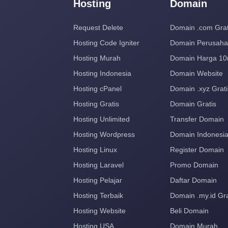
Hosting
Domain
Request Delete
Domain .com Grat
Hosting Code Igniter
Domain Perusah
Hosting Murah
Domain Harga 10
Hosting Indonesia
Domain Website
Hosting cPanel
Domain .xyz Grati
Hosting Gratis
Domain Gratis
Hosting Unlimited
Transfer Domain
Hosting Wordpress
Domain Indonesi
Hosting Linux
Register Domain
Hosting Laravel
Promo Domain
Hosting Pelajar
Daftar Domain
Hosting Terbaik
Domain .my.id Gra
Hosting Website
Beli Domain
Hosting USA
Domain Murah