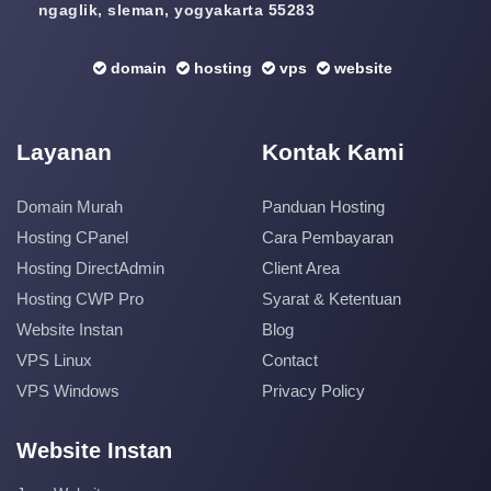
ngaglik, sleman, yogyakarta 55283
domain
hosting
vps
website
Layanan
Kontak Kami
Domain Murah
Panduan Hosting
Hosting CPanel
Cara Pembayaran
Hosting DirectAdmin
Client Area
Hosting CWP Pro
Syarat & Ketentuan
Website Instan
Blog
VPS Linux
Contact
VPS Windows
Privacy Policy
Website Instan