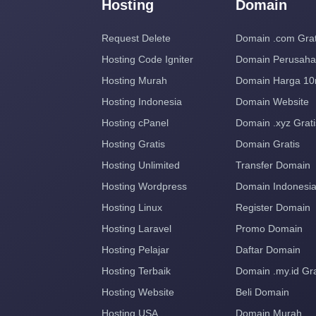
Hosting
Domain
Request Delete
Domain .com Grat
Hosting Code Igniter
Domain Perusah
Hosting Murah
Domain Harga 10
Hosting Indonesia
Domain Website
Hosting cPanel
Domain .xyz Grati
Hosting Gratis
Domain Gratis
Hosting Unlimited
Transfer Domain
Hosting Wordpress
Domain Indonesi
Hosting Linux
Register Domain
Hosting Laravel
Promo Domain
Hosting Pelajar
Daftar Domain
Hosting Terbaik
Domain .my.id Gra
Hosting Website
Beli Domain
Hosting USA
Domain Murah