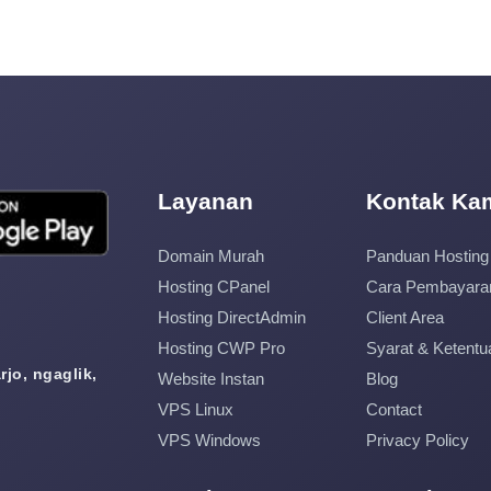
Layanan
Kontak Ka
Domain Murah
Panduan Hosting
Hosting CPanel
Cara Pembayara
Hosting DirectAdmin
Client Area
Hosting CWP Pro
Syarat & Ketentu
jo, ngaglik,
Website Instan
Blog
VPS Linux
Contact
VPS Windows
Privacy Policy