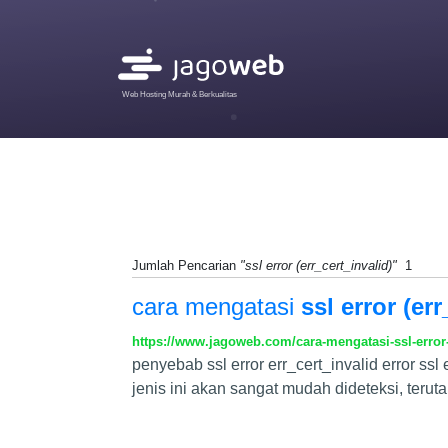
Web Hosting Murah & Berkualitas
Jumlah Pencarian
"ssl error (err_cert_invalid)"
1
cara mengatasi
ssl error (er
https://www.jagoweb.com/cara-mengatasi-ssl-error-
penyebab ssl error err_cert_invalid error ssl
jenis ini akan sangat mudah dideteksi, ter