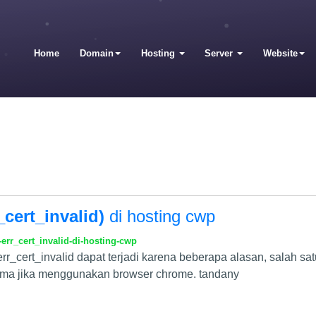
Home
Domain
Hosting
Server
Website
r_cert_invalid)
di hosting cwp
err_cert_invalid-di-hosting-cwp
 err_cert_invalid dapat terjadi karena beberapa alasan, salah sat
utama jika menggunakan browser chrome. tandany