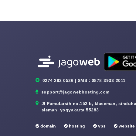
0274 282 0526 | SMS : 0878-3933-2011
support@jagowebhosting.com
Jl Pamularsih no.152 b, klaseman, sinduhar
sleman, yogyakarta 55283
domain
hosting
vps
website