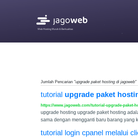
Web Hosting Murah & Berkualitas
Jumlah Pencarian
"upgrade paket hosting di jagoweb"
tutorial
upgrade paket hosti
https://www.jagoweb.com/tutorial-upgrade-paket-h
upgrade hosting upgrade paket hosting adala
sama dengan mengganti baru barang yang kit
tutorial login cpanel melalui cl