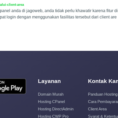
lui-client-area
nel anda di jagoweb, anda tidak perlu khawatir karena fitur di 
t login dengan menggunakan fasilitas tersebut dari client are
Layanan
Kontak Ka
Domain Murah
Panduan Hosting
Hosting CPanel
Cara Pembayara
Hosting DirectAdmin
Client Area
Hosting CWP Pro
Syarat & Ketentu