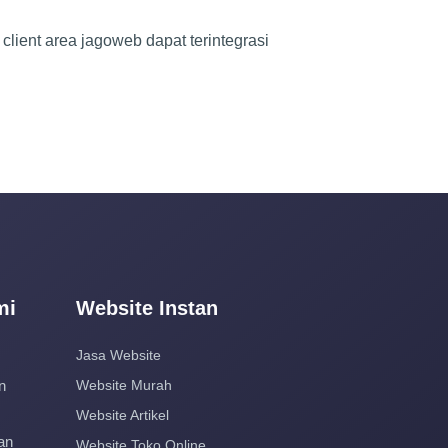
client area jagoweb dapat terintegrasi
mi
Website Instan
Jasa Website
n
Website Murah
Website Artikel
an
Website Toko Online