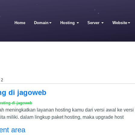
Home
Domain
Hosting
Server
Website
2
ng di jagoweb
osting-di-jagoweb
h meningkatkan layanan hosting kamu dari versi awal ke versi 
a miliki. dalam lingkup paket hosting, maka upgrade host
ient area