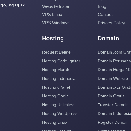
jo, ngaglik,
Website Instan
Blog
VPS Linux
Contact
VPS Windows
Privacy Policy
Hosting
Domain
Request Delete
Domain .com Grat
Hosting Code Igniter
Domain Perusah
Hosting Murah
Domain Harga 10
Hosting Indonesia
Domain Website
Hosting cPanel
Domain .xyz Grati
Hosting Gratis
Domain Gratis
Hosting Unlimited
Transfer Domain
Hosting Wordpress
Domain Indonesi
Hosting Linux
Register Domain