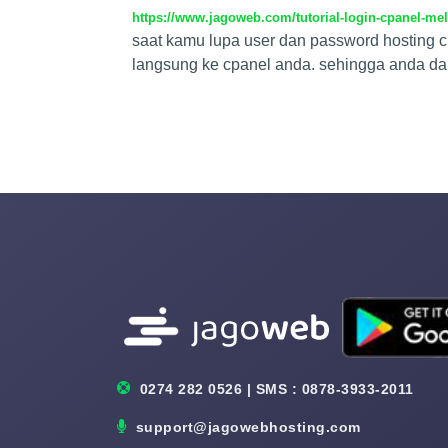
https://www.jagoweb.com/tutorial-login-cpanel-mela
saat kamu lupa user dan password hosting cpa
langsung ke cpanel anda. sehingga anda dapa
0274 282 0526 | SMS : 0878-3933-2011
support@jagowebhosting.com