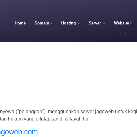
Home
Domain
Hosting
Server
Website
 penyewa ("pelanggan") menggunakan server jagoweb untuk ke
atau hukum yang ditetapkan di wilayah hu
jagoweb.com