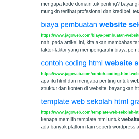
mengapa kode domain .uk penting? bayangk
mungkin terlihat profesional dan kredibel, 
biaya pembuatan
website se
https://www.jagoweb.com/biaya-pembuatan-website
nah, pada artikel ini, kita akan membahas 
faktor-faktor yang mempengaruhi biaya pe
contoh coding html
website 
https://www.jagoweb.com/contoh-coding-html-websi
apa itu html dan mengapa penting untuk
web
struktur dan konten di website. bayangkan h
template web sekolah html grat
https://www.jagoweb.com/template-web-sekolah-html
kenapa memilih template html untuk
website
ada banyak platform lain seperti wordpress