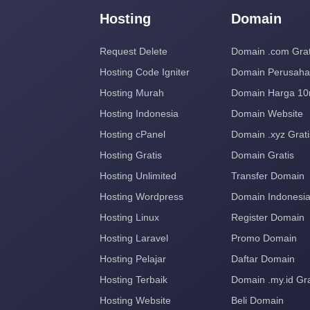
Hosting
Domain
Request Delete
Domain .com Grat
Hosting Code Igniter
Domain Perusah
Hosting Murah
Domain Harga 10
Hosting Indonesia
Domain Website
Hosting cPanel
Domain .xyz Grati
Hosting Gratis
Domain Gratis
Hosting Unlimited
Transfer Domain
Hosting Wordpress
Domain Indonesi
Hosting Linux
Register Domain
Hosting Laravel
Promo Domain
Hosting Pelajar
Daftar Domain
Hosting Terbaik
Domain .my.id Gra
Hosting Website
Beli Domain