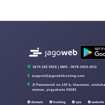
0274 282 0526 | SMS : 0878-3933-2011
support@jagowebhosting.com
Jl Pamularsih no.152 b, klaseman, sinduhar
sleman, yogyakarta 55283
domain
hosting
vps
website