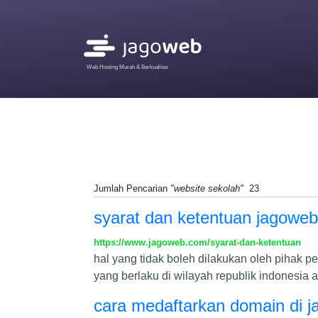
Web Hosting Murah & Berkualitas
Jumlah Pencarian
"website sekolah"
23
syarat dan ketentuan jagoweb
https://www.jagoweb.com/syarat-dan-ketentuan
hal yang tidak boleh dilakukan oleh pihak
yang berlaku di wilayah republik indonesia 
cara medaftarkan domain di 