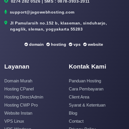
0274 282 0526 | SMS : 0878-3933-2011
support@jagowebhosting.com
Jl Pamularsih no.152 b, klaseman, sinduharjo,
ngaglik, sleman, yogyakarta 55283
domain
hosting
vps
website
Layanan
Kontak Kami
Domain Murah
Panduan Hosting
Hosting CPanel
Cara Pembayaran
Hosting DirectAdmin
Client Area
Hosting CWP Pro
Syarat & Ketentuan
Website Instan
Blog
VPS Linux
Contact