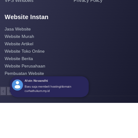
VPS Windows
Privacy Policy
Website Instan
Jasa Website
Website Murah
Website Artikel
Website Toko Online
Website Berita
Website Perusahaan
Pembuatan Website
Alvin Novandhi
Baru saja membeli hosting/domain
‹
›
curhathukum.my.id