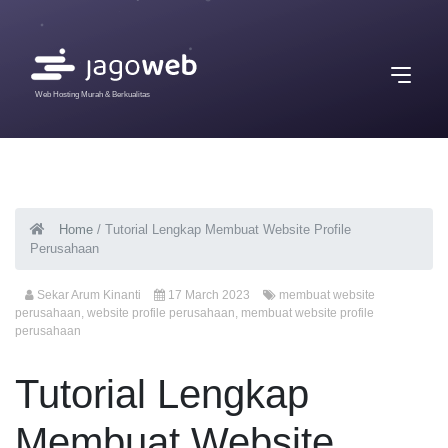
Web Hosting Murah & Berkualitas
Home
/
Tutorial Lengkap Membuat Website Profile
Perusahaan
Sekar Arum Kinanti
17 March 2023
membuat website
perusahaan
,
website profile perusahaan
,
membuat website profile
perusahaan
Tutorial Lengkap
Membuat Website