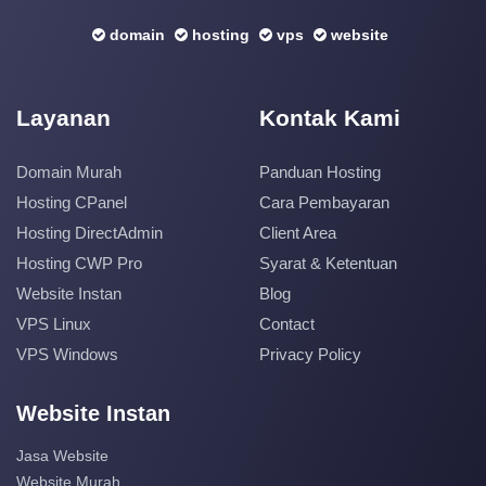
domain
hosting
vps
website
Layanan
Kontak Kami
Domain Murah
Panduan Hosting
Hosting CPanel
Cara Pembayaran
Hosting DirectAdmin
Client Area
Hosting CWP Pro
Syarat & Ketentuan
Website Instan
Blog
VPS Linux
Contact
VPS Windows
Privacy Policy
Website Instan
Jasa Website
Website Murah