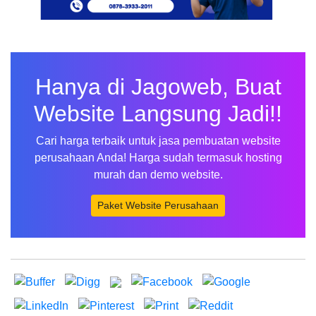
Hanya di Jagoweb, Buat
Website Langsung Jadi!!
Cari harga terbaik untuk jasa pembuatan website
perusahaan Anda! Harga sudah termasuk hosting
murah dan demo website.
Paket Website Perusahaan