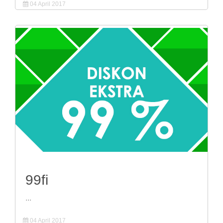
04 April 2017
99fi
...
04 April 2017