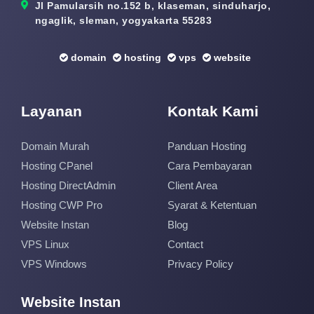
Jl Pamularsih no.152 b, klaseman, sinduharjo,
ngaglik, sleman, yogyakarta 55283
domain
hosting
vps
website
Layanan
Kontak Kami
Domain Murah
Panduan Hosting
Hosting CPanel
Cara Pembayaran
Hosting DirectAdmin
Client Area
Hosting CWP Pro
Syarat & Ketentuan
Website Instan
Blog
VPS Linux
Contact
VPS Windows
Privacy Policy
Website Instan