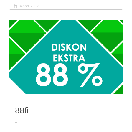
04 April 2017
88fi
...