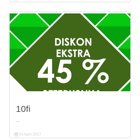
10fi
...
04 April 2017