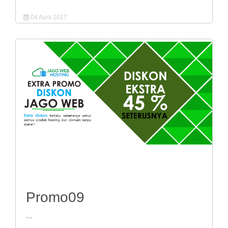
04 April 2017
Promo09
...