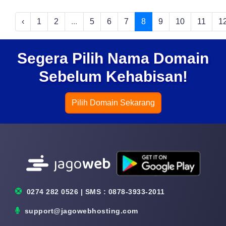
‹
1
2
...
5
6
7
8
9
10
11
1
Segera Pilih Nama Domain
Sebelum Kehabisan!
Pilih Domain Sekarang
0274 282 0526 | SMS : 0878-3933-2011
support@jagowebhosting.com