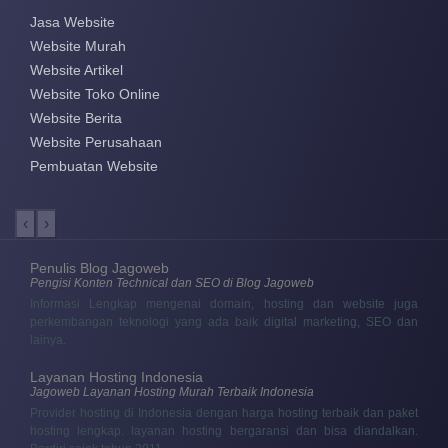
Jasa Website
Website Murah
Website Artikel
Website Toko Online
Website Berita
Website Perusahaan
Pembuatan Website
‹
›
Penulis Blog Jagoweb
Pengisi Konten Technical dan SEO di Blog Jagoweb
Informasi Lengkap mengenai domain, hosting dan website juga
perkembangan teknologi yang ada baik digital marketing, SEO dan
lainya.
Layanan Hosting Indonesia
Jagoweb Layanan Hosting Murah Terbaik Indonesia
Provider hosting di Indonesia dengan harga hosting terbaik dan paket
hosting lengkap. layanan hosting bergaransi dan bisa diandalkan.