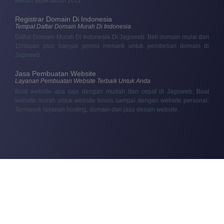
Berdiri sejak tahun 2011.
Registrar Domain Di Indonesia
Tempat Daftar Domain Murah Di Indonesia
Daftar Domain Murah Di Indonesia Di Jagoweb. Beli domain mulai dari
10ribuan plus banyak promo menarik untuk pembelian domain di
Jagoweb.
Jasa Pembuatan Website
Layanan Pembuatan Website Terbaik Untuk Anda
Buat website apa saja dengan mudah dan cepat di Jagoweb. Buat
website murah untuk website bisnis sampai dengan website personal.
Termasuk layanan hosting, domain dan jasa desain website.