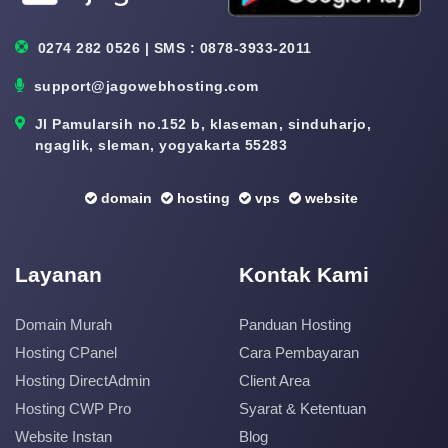
0274 282 0526 | SMS : 0878-3933-2011
support@jagowebhosting.com
Jl Pamularsih no.152 b, klaseman, sinduharjo,
ngaglik, sleman, yogyakarta 55283
domain
hosting
vps
website
Layanan
Kontak Kami
Domain Murah
Panduan Hosting
Hosting CPanel
Cara Pembayaran
Hosting DirectAdmin
Client Area
Hosting CWP Pro
Syarat & Ketentuan
Website Instan
Blog