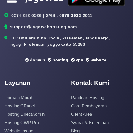
0274 282 0526 | SMS : 0878-3933-2011
support@jagowebhosting.com
Jl Pamularsih no.152 b, klaseman, sinduharjo,
ngaglik, sleman, yogyakarta 55283
domain
hosting
vps
website
Layanan
Kontak Kami
Domain Murah
Panduan Hosting
Hosting CPanel
Cara Pembayaran
Hosting DirectAdmin
Client Area
Hosting CWP Pro
Syarat & Ketentuan
Website Instan
Blog