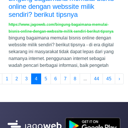
online dengan webssite milik
sendiri? berikut tipsnya
https://www.jagoweb.com/bingung-bagaimana-memulai-
bisnis-online-dengan-webssite-milik-sendiri-berikut-tipsnya
bingung bagaimana memulai bisnis online dengan
webssite milik sendiri? berikut tipsnya - di era digital
sekarang ini masyarakat tidak dapat lepas dari yang
namanya internet. penggunaan internet sebagai
wadah pencari berbagai informasi, baik pengetah
1
2
3
4
5
6
7
8
...
44
45
›