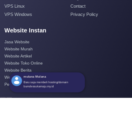
VPS Linux
Contact
VPS Windows
Privacy Policy
Website Instan
Jasa Website
Website Murah
Website Artikel
Website Toko Online
Website Berita
mulana Mulana
Website Perusahaan
Baru saja membeli hosting/domain
Pembuatan Website
bumdessukamaju.my.id
‹
›