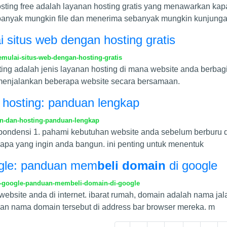
hosting free adalah layanan hosting gratis yang menawarkan ka
ebanyak mungkin file dan menerima sebanyak mungkin kunjung
i situs web dengan hosting gratis
mulai-situs-web-dengan-hosting-gratis
ing adalah jenis layanan hosting di mana website anda berbag
 menjalankan beberapa website secara bersamaan.
hosting: panduan lengkap
n-dan-hosting-panduan-lengkap
espondensi 1. pahami kebutuhan website anda sebelum berburu 
apa yang ingin anda bangun. ini penting untuk menentuk
gle: panduan mem
beli domain
di google
i-google-panduan-membeli-domain-di-google
website anda di internet. ibarat rumah, domain adalah nama j
n nama domain tersebut di address bar browser mereka. m