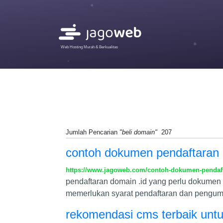
Web Hosting Murah & Berkualitas
Jumlah Pencarian
"beli domain"
207
contoh dokumen pendaftaran 
https://www.jagoweb.com/contoh-dokumen-pendaf
pendaftaran domain .id yang perlu dokumen 
memerlukan syarat pendaftaran dan pengum
rekomendasi cms terbaik untu