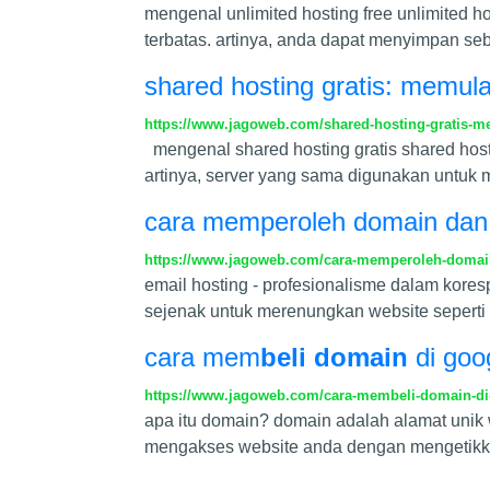
mengenal unlimited hosting free unlimited 
terbatas. artinya, anda dapat menyimpan s
shared hosting gratis: memula
https://www.jagoweb.com/shared-hosting-gratis-me
mengenal shared hosting gratis shared host
artinya, server yang sama digunakan untuk
cara memperoleh domain dan 
https://www.jagoweb.com/cara-memperoleh-domai
email hosting - profesionalisme dalam kor
sejenak untuk merenungkan website seperti 
cara mem
beli domain
di goo
https://www.jagoweb.com/cara-membeli-domain-d
apa itu domain? domain adalah alamat unik 
mengakses website anda dengan mengetikka