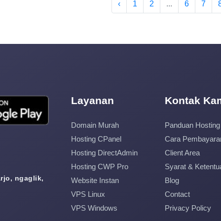
‹
1
2
...
6
7
Layanan
Kontak Ka
Domain Murah
Panduan Hosting
Hosting CPanel
Cara Pembayara
Hosting DirectAdmin
Client Area
Hosting CWP Pro
Syarat & Ketentu
jo, ngaglik,
Website Instan
Blog
VPS Linux
Contact
VPS Windows
Privacy Policy