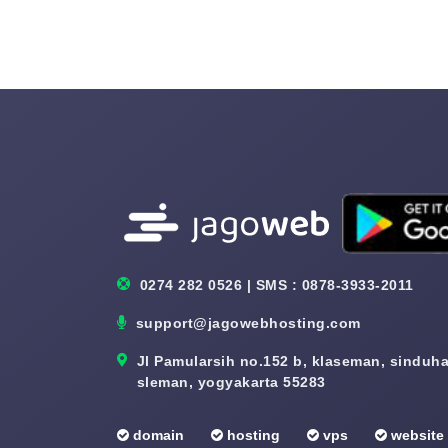
0274 282 0526 | SMS : 0878-3933-2011
support@jagowebhosting.com
Jl Pamularsih no.152 b, klaseman, sinduhar
sleman, yogyakarta 55283
domain
hosting
vps
website