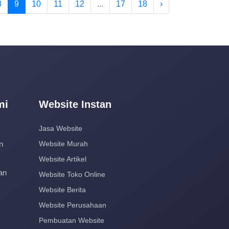
8
9
10
11
12
...
17
18
›
mi
Website Instan
Jasa Website
n
Website Murah
Website Artikel
an
Website Toko Online
Website Berita
Website Perusahaan
Pembuatan Website