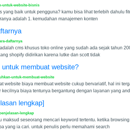
-untuk-website-bisnis
cms yang baik untuk pengguna? kamu bisa lihat terlebih dahulu
antaranya adalah 1. kemudahan manajemen konten
ftarnya
ra-daftarnya
adalah cms khusus toko online yang sudah ada sejak tahun 2006 
ng shopify didirikan karena lutke dan scott tidak
n untuk membuat website?
tuhkan-untuk-membuat-website
website biaya membuat website cukup bervariatif, hal ini terg
r kecilnya biaya tentunya bergantung dengan layanan yang and
elasan lengkap]
penjelasan-lengkap
tau maksud seseorang mencari keyword tertentu. ketika browsing
a yang ia cari. untuk penulis perlu memahami search