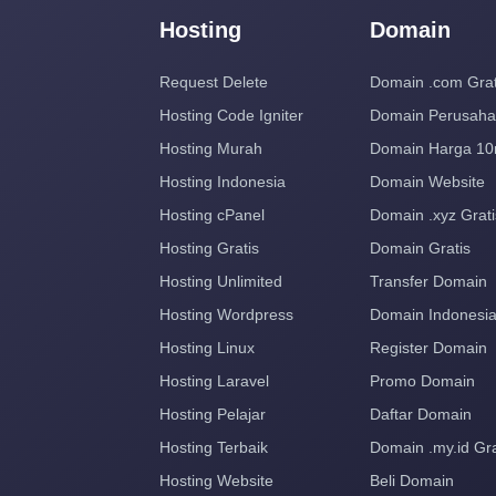
Hosting
Domain
Request Delete
Domain .com Grat
Hosting Code Igniter
Domain Perusah
Hosting Murah
Domain Harga 10
Hosting Indonesia
Domain Website
Hosting cPanel
Domain .xyz Grati
Hosting Gratis
Domain Gratis
Hosting Unlimited
Transfer Domain
Hosting Wordpress
Domain Indonesi
Hosting Linux
Register Domain
Hosting Laravel
Promo Domain
Hosting Pelajar
Daftar Domain
Hosting Terbaik
Domain .my.id Gra
Hosting Website
Beli Domain