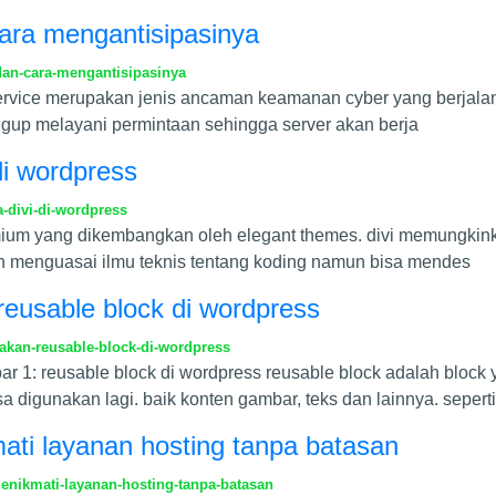
cara mengantisipasinya
dan-cara-mengantisipasinya
f service merupakan jenis ancaman keamanan cyber yang berjal
ggup melayani permintaan sehingga server akan berja
 di wordpress
-divi-di-wordpress
emium yang dikembangkan oleh elegant themes. divi memungkink
an menguasai ilmu teknis tentang koding namun bisa mendes
usable block di wordpress
kan-reusable-block-di-wordpress
ar 1: reusable block di wordpress reusable block adalah blo
digunakan lagi. baik konten gambar, teks dan lainnya. seperti
mati layanan hosting tanpa batasan
enikmati-layanan-hosting-tanpa-batasan