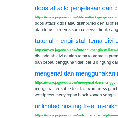
ddos attack: penjelasan dan 
https://www.jagoweb.com/ddos-attack-penjelasan-
ddos attack ddos atau distributed denial o
atau terus menerus sampai server tidak san
tutorial menginstall tema divi
https://www.jagoweb.com/tutorial-menginstall-tema
divi adalah divi adalah tema wordpress pr
dan cepat. pengguna tidak perlu bingung d
mengenal dan menggunakan re
https://www.jagoweb.com/mengenal-dan-mengguna
mengenal reusable block di wordpress gamb
wordpress menyimpan block konten yang bisa 
unlimited hosting free: menik
https://www.jagoweb.com/unlimited-hosting-free-m