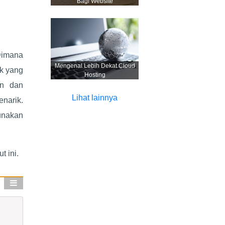
Bagi Website
 Dimana
Mengenal Lebih Dekat Cloud
ak yang
Hosting
in dan
Lihat lainnya
enarik.
unakan
t ini.