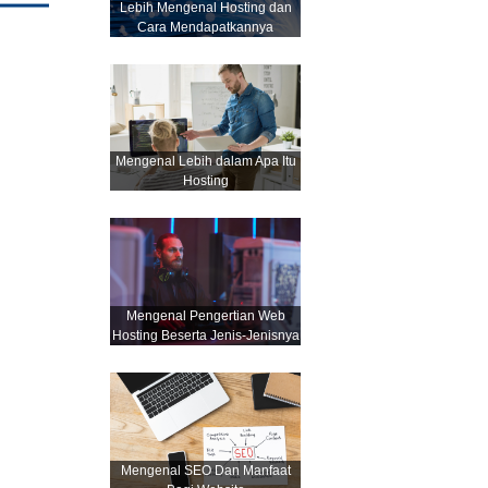
Lebih Mengenal Hosting dan
Cara Mendapatkannya
Mengenal Lebih dalam Apa Itu
Hosting
Mengenal Pengertian Web
Hosting Beserta Jenis-Jenisnya
Mengenal SEO Dan Manfaat