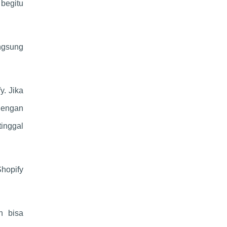
begitu
ngsung
. Jika
dengan
inggal
Shopify
n bisa