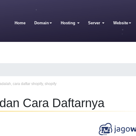
Home
Domain
Hosting
Server
Website
 adalah
,
cara daftar shopify
,
shopify
dan Cara Daftarnya