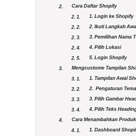
Cara Daftar Shopify
2.
1. Login ke Shopify
2.
1.
2. Ikuti Langkah Awa
2.
2.
3. Pemilihan Nama T
2.
3.
4. Pilih Lokasi
2.
4.
5. Login Shopify
2.
5.
Mengcustome Tampilan Sho
3.
1. Tampilan Awal Sh
3.
1.
2. Pengaturan Tema
3.
2.
3. Pilih Gambar Hea
3.
3.
4. Pilih Teks Headin
3.
4.
Cara Menambahkan Produk
4.
1. Dashboard Shopi
4.
1.