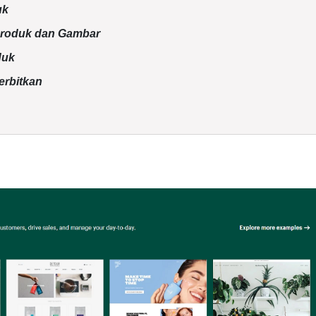
uk
 Produk dan Gambar
duk
erbitkan