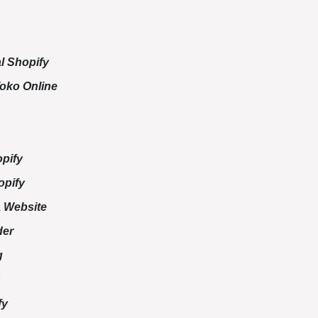
l Shopify
oko Online
pify
opify
 Website
der
g
fy