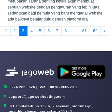
merupakan sarana penting ketika akan membuat
sebuah website dengan pengaturan yang lebih luas.
sedangkan bagi pemula yang baru mengenal website
ada baiknya belajar dulu dengan platform gra
1
2
3
4
5
6
7
8
...
61
62
›
0274 282 0526 | SMS : 0878-3933-2011
support@jagowebhosting.com
Jl Pamularsih no.152 b, klaseman, sinduharjo,
ngaglik, sleman, yogyakarta 55283