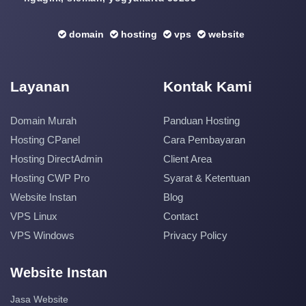
domain
hosting
vps
website
Layanan
Kontak Kami
Domain Murah
Panduan Hosting
Hosting CPanel
Cara Pembayaran
Hosting DirectAdmin
Client Area
Hosting CWP Pro
Syarat & Ketentuan
Website Instan
Blog
VPS Linux
Contact
VPS Windows
Privacy Policy
Website Instan
Jasa Website