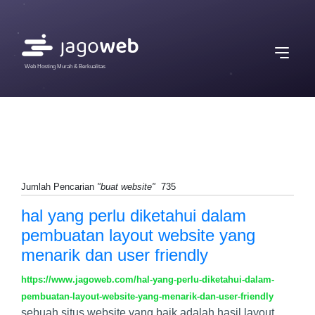
Web Hosting Murah & Berkualitas
Jumlah Pencarian
"buat website"
735
hal yang perlu diketahui dalam
pembuatan layout website yang
menarik dan user friendly
https://www.jagoweb.com/hal-yang-perlu-diketahui-dalam-
pembuatan-layout-website-yang-menarik-dan-user-friendly
sebuah situs website yang baik adalah hasil layout