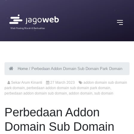
Web Hosting Murah & Berkualitas
Home
/
Perbedaan Addon Domain Sub Domain Park Domain
Sekar Arum Kinanti
27 March 2023
addon domain sub domain
park domain
,
perbedaan addon domain sub domain park domain
,
perbedaan addon domain sub domain
,
addon domain
,
sub domain
Perbedaan Addon
Domain Sub Domain