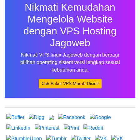
Nikmati Kemudahan
Mengelola Website
dengan VPS Hosting
Jagoweb
Nikmati VPS linux Jagoweb dengan berbagi
pilihan operating sistem versi lengkap sesuai
kebutuhan anda.
Cek Paket VPS Murah Disini!