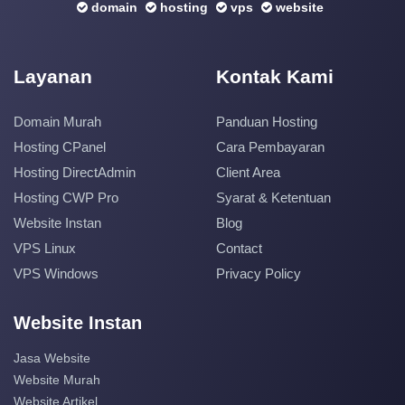
domain
hosting
vps
website
Layanan
Kontak Kami
Domain Murah
Panduan Hosting
Hosting CPanel
Cara Pembayaran
Hosting DirectAdmin
Client Area
Hosting CWP Pro
Syarat & Ketentuan
Website Instan
Blog
VPS Linux
Contact
VPS Windows
Privacy Policy
Website Instan
Jasa Website
Website Murah
Website Artikel