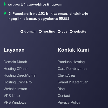
support@jagowebhosting.com
Jl Pamularsih no.152 b, klaseman, sinduharjo,
ngaglik, sleman, yogyakarta 55283
domain
hosting
vps
website
Layanan
Kontak Kami
Domain Murah
Panduan Hosting
Hosting CPanel
Cara Pembayaran
Hosting DirectAdmin
Client Area
Hosting CWP Pro
Syarat & Ketentuan
Website Instan
Blog
VPS Linux
Contact
VPS Windows
Privacy Policy