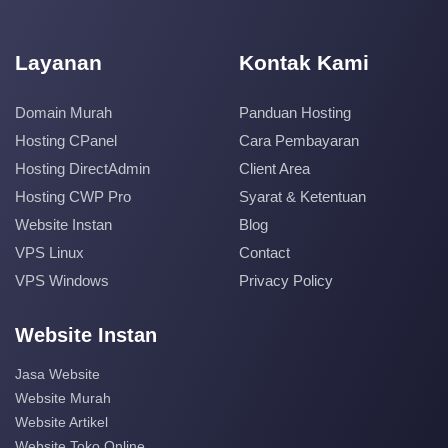
Layanan
Kontak Kami
Domain Murah
Panduan Hosting
Hosting CPanel
Cara Pembayaran
Hosting DirectAdmin
Client Area
Hosting CWP Pro
Syarat & Ketentuan
Website Instan
Blog
VPS Linux
Contact
VPS Windows
Privacy Policy
Website Instan
Jasa Website
Website Murah
Website Artikel
Website Toko Online