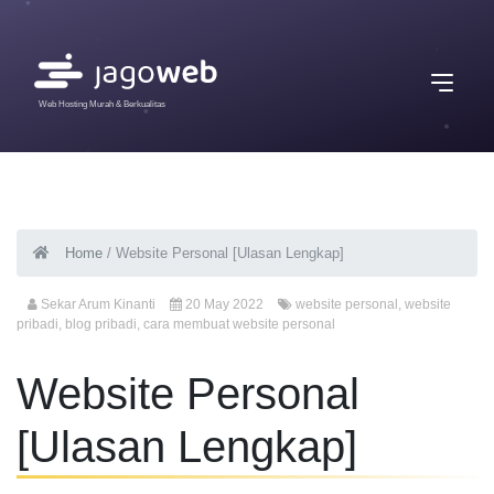
Web Hosting Murah & Berkualitas
Home
/
Website Personal [Ulasan Lengkap]
Sekar Arum Kinanti
20 May 2022
website personal
,
website
pribadi
,
blog pribadi
,
cara membuat website personal
Website Personal
[Ulasan Lengkap]