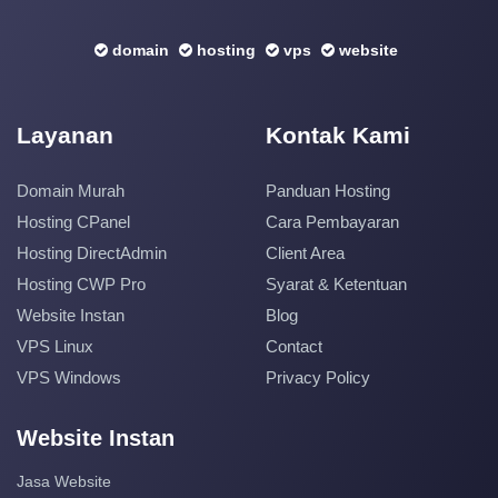
domain
hosting
vps
website
Layanan
Kontak Kami
Domain Murah
Panduan Hosting
Hosting CPanel
Cara Pembayaran
Hosting DirectAdmin
Client Area
Hosting CWP Pro
Syarat & Ketentuan
Website Instan
Blog
VPS Linux
Contact
VPS Windows
Privacy Policy
Website Instan
Jasa Website