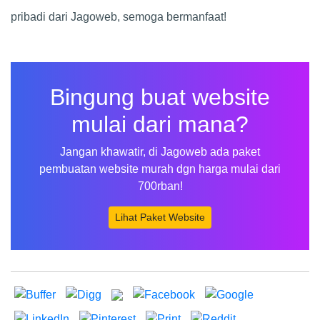
pribadi dari Jagoweb, semoga bermanfaat!
Bingung buat website
mulai dari mana?
Jangan khawatir, di Jagoweb ada paket
pembuatan website murah dgn harga mulai dari
700rban!
Lihat Paket Website