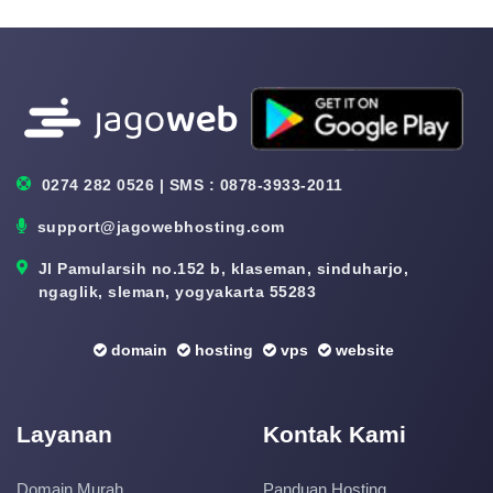
0274 282 0526 | SMS : 0878-3933-2011
support@jagowebhosting.com
Jl Pamularsih no.152 b, klaseman, sinduharjo,
ngaglik, sleman, yogyakarta 55283
domain
hosting
vps
website
Layanan
Kontak Kami
Domain Murah
Panduan Hosting