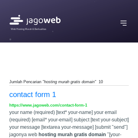
Web Hosting Murah & Berkualitas
Jumlah Pencarian
"hosting murah gratis domain"
10
contact form 1
https://www.jagoweb.com/contact-form-1
your name (required) [text* your-name] your email
(required) [email* your-email] subject [text your-subject]
your message [textarea your-message] [submit "send"]
jagonya web
hosting murah gratis domain
"[your-