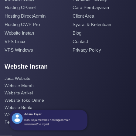
Hosting CPanel
Cara Pembayaran
Hosting DirectAdmin
Client Area
Hosting CWP Pro
Syarat & Ketentuan
Website Instan
Blog
VPS Linux
Contact
VPS Windows
Privacy Policy
Website Instan
Jasa Website
Website Murah
Website Artikel
Website Toko Online
Website Berita
Adam Fajar
Website Perusahaan
Baru saja membeli hosting/domain
Pembuatan Website
simsmkn2be.my.id