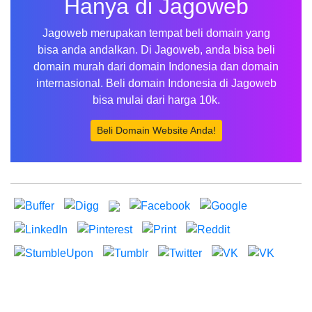
Hanya di Jagoweb
Jagoweb merupakan tempat beli domain yang
bisa anda andalkan. Di Jagoweb, anda bisa beli
domain murah dari domain Indonesia dan domain
internasional. Beli domain Indonesia di Jagoweb
bisa mulai dari harga 10k.
Beli Domain Website Anda!