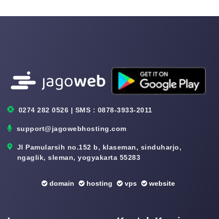
0274 282 0526 | SMS : 0878-3933-2011
support@jagowebhosting.com
Jl Pamularsih no.152 b, klaseman, sinduharjo,
ngaglik, sleman, yogyakarta 55283
domain
hosting
vps
website