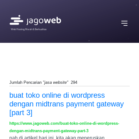
Web Hosting Murah & Berkualitas
Jumlah Pencarian
"jasa website"
294
buat toko online di wordpress
dengan midtrans payment gateway
[part 3]
https://www.jagoweb.com/buat-toko-online-di-wordpress-
dengan-midtrans-payment-gateway-part-3
nah di artikel hari ini, kita akan meneruskan