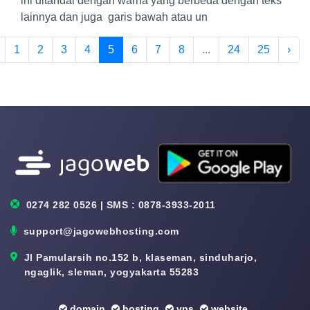
ini ditandai dengan warna yang berbeda dengan teks
lainnya dan juga garis bawah atau un
1
2
3
4
5
6
7
8
...
24
25
›
0274 282 0526 | SMS : 0878-3933-2011
support@jagowebhosting.com
Jl Pamularsih no.152 b, klaseman, sinduharjo,
ngaglik, sleman, yogyakarta 55283
domain
hosting
vps
website