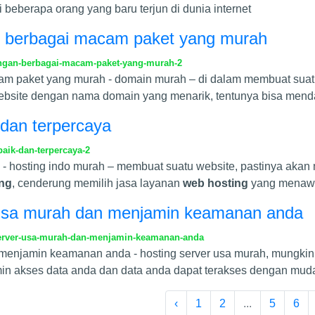
i beberapa orang yang baru terjun di dunia internet
 berbagai macam paket yang murah
ngan-berbagai-macam-paket-yang-murah-2
m paket yang murah - domain murah – di dalam membuat suatu
bsite dengan nama domain yang menarik, tentunya bisa men
 dan terpercaya
aik-dan-terpercaya-2
a - hosting indo murah – membuat suatu website, pastinya ak
ing
, cenderung memilih jasa layanan
web hosting
yang menaw
er usa murah dan menjamin keamanan anda
-server-usa-murah-dan-menjamin-keamanan-anda
n menjamin keamanan anda - hosting server usa murah, mungkin
n akses data anda dan data anda dapat terakses dengan mudah
‹
1
2
...
5
6