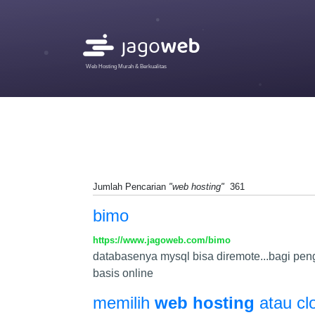
Web Hosting Murah & Berkualitas
Jumlah Pencarian
"web hosting"
361
bimo
https://www.jagoweb.com/bimo
databasenya mysql bisa diremote...bagi pe
basis online
memilih
web hosting
atau cl