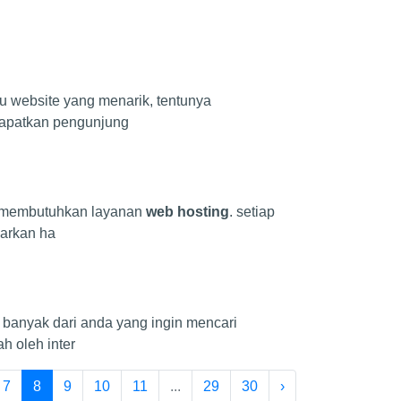
 website yang menarik, tentunya
dapatkan pengunjung
an membutuhkan layanan
web hosting
. setiap
arkan ha
 banyak dari anda yang ingin mencari
 oleh inter
7
8
9
10
11
...
29
30
›