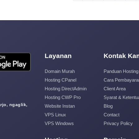
Layanan
Kontak Ka
Domain Murah
Panduan Hosting
Hosting CPanel
Cara Pembayara
Hosting DirectAdmin
Client Area
Hosting CWP Pro
Syarat & Ketentu
jo, ngaglik,
Website Instan
Blog
VPS Linux
Contact
VPS Windows
Privacy Policy