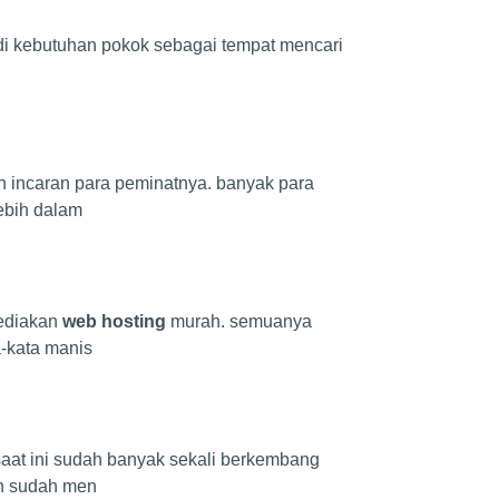
adi kebutuhan pokok sebagai tempat mencari
n incaran para peminatnya. banyak para
ebih dalam
yediakan
web hosting
murah. semuanya
-kata manis
saat ini sudah banyak sekali berkembang
n sudah men