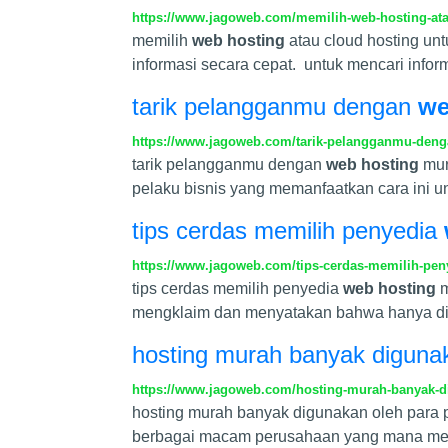
https://www.jagoweb.com/memilih-web-hosting-ata
memilih
web hosting
atau cloud hosting un
informasi secara cepat. untuk mencari info
tarik pelangganmu dengan
we
https://www.jagoweb.com/tarik-pelangganmu-den
tarik pelangganmu dengan
web hosting
mur
pelaku bisnis yang memanfaatkan cara ini
tips cerdas memilih penyedia
https://www.jagoweb.com/tips-cerdas-memilih-pen
tips cerdas memilih penyedia
web hosting
m
mengklaim dan menyatakan bahwa hanya dia
hosting murah banyak digunak
https://www.jagoweb.com/hosting-murah-banyak-d
hosting murah banyak digunakan oleh para p
berbagai macam perusahaan yang mana me