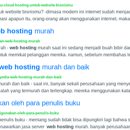
u-cloud-hosting-untuk-website-bisnismu
tuk website bisnismu? -dimasa modern ini internet sudah menj
rmasi apapun itu, orang-orang akan menggunakan internet. maka
b hosting
murah
gan-web-hosting-murah
ah -
web hosting
murah saat ini sedang menjadi buah bibir da
 untuk memikat pelanggan mereka. namun, sebelum membahas l
web hosting
murah dan baik
yedia-web-hosting-murah-dan-baik
urah dan baik - saat ini, banyak sekali perusahaan yang men
lah yang termurah dan terlengkap. mereka menggunakan kata
an oleh para penulis buku
igunakan-oleh-para-penulis-buku
enulis buku - memang sudah tidak bisa dipungkiri lagi bahwa 
nawarkan jasa server
web hosting
murah. banyak perusahaa