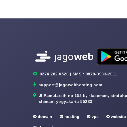
0274 282 0526 | SMS : 0878-3933-2011
support@jagowebhosting.com
Jl Pamularsih no.152 b, klaseman, sinduhar
sleman, yogyakarta 55283
domain
hosting
vps
website