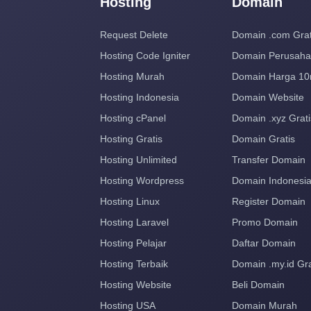
Hosting
Domain
Request Delete
Domain .com Grat
Hosting Code Igniter
Domain Perusah
Hosting Murah
Domain Harga 10
Hosting Indonesia
Domain Website
Hosting cPanel
Domain .xyz Grati
Hosting Gratis
Domain Gratis
Hosting Unlimited
Transfer Domain
Hosting Wordpress
Domain Indonesi
Hosting Linux
Register Domain
Hosting Laravel
Promo Domain
Hosting Pelajar
Daftar Domain
Hosting Terbaik
Domain .my.id Gra
Hosting Website
Beli Domain
Hosting USA
Domain Murah