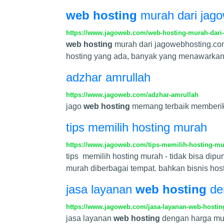
web hosting
murah dari jag
https://www.jagoweb.com/web-hosting-murah-dari
web hosting
murah dari jagowebhosting.co
hosting yang ada, banyak yang menawarkan
adzhar amrullah
https://www.jagoweb.com/adzhar-amrullah
jago
web hosting
memang terbaik memberika
tips memilih hosting murah
https://www.jagoweb.com/tips-memilih-hosting-m
tips memilih hosting murah - tidak bisa di
murah diberbagai tempat. bahkan bisnis hos
jasa layanan
web hosting
de
https://www.jagoweb.com/jasa-layanan-web-hosti
jasa layanan
web hosting
dengan harga mu