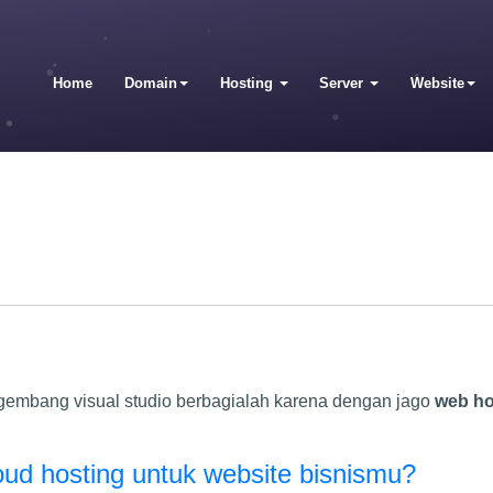
Home
Domain
Hosting
Server
Website
ngembang visual studio berbagialah karena dengan jago
web ho
oud hosting untuk website bisnismu?