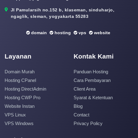
Jl Pamularsih no.152 b, klaseman, sinduharjo,
ngaglik, sleman, yogyakarta 55283
domain
hosting
vps
website
Layanan
Kontak Kami
Domain Murah
Panduan Hosting
Hosting CPanel
Cara Pembayaran
Hosting DirectAdmin
Client Area
Hosting CWP Pro
Syarat & Ketentuan
Website Instan
Blog
VPS Linux
Contact
VPS Windows
Privacy Policy