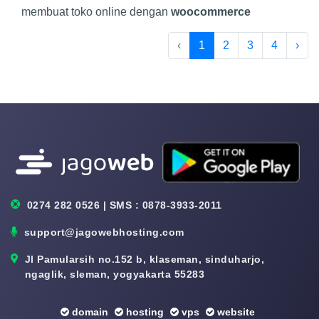
membuat toko online dengan
woocommerce
‹
1
2
3
4
›
0274 282 0526 | SMS : 0878-3933-2011
support@jagowebhosting.com
Jl Pamularsih no.152 b, klaseman, sinduharjo,
ngaglik, sleman, yogyakarta 55283
domain
hosting
vps
website