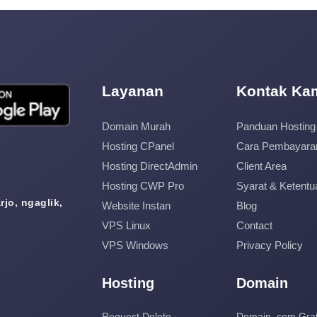
Layanan
Kontak Ka
Domain Murah
Panduan Hosting
Hosting CPanel
Cara Pembayara
Hosting DirectAdmin
Client Area
Hosting CWP Pro
Syarat & Ketentu
jo, ngaglik,
Website Instan
Blog
VPS Linux
Contact
VPS Windows
Privacy Policy
Hosting
Domain
Request Delete
Domain .com Grat