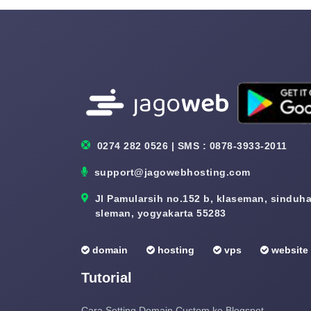
0274 282 0526 | SMS : 0878-3933-2011
support@jagowebhosting.com
Jl Pamularsih no.152 b, klaseman, sinduhar
sleman, yogyakarta 55283
domain
hosting
vps
website
Tutorial
Cara Setting Domain Custom ke Blogspot