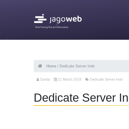
Web Hosting Murah & Berkualitas
Home
/
Dedicate Server Indo
Sandy
21 March 2016
Dedicate Server Indo
Dedicate Server I