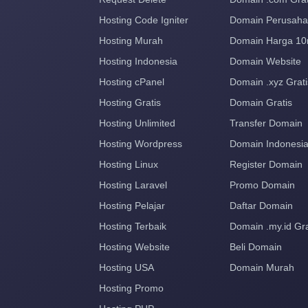
Hosting Code Igniter
Domain Perusah
Hosting Murah
Domain Harga 10
Hosting Indonesia
Domain Website
Hosting cPanel
Domain .xyz Grati
Hosting Gratis
Domain Gratis
Hosting Unlimited
Transfer Domain
Hosting Wordpress
Domain Indonesi
Hosting Linux
Register Domain
Hosting Laravel
Promo Domain
Hosting Pelajar
Daftar Domain
Hosting Terbaik
Domain .my.id Gra
Hosting Website
Beli Domain
Hosting USA
Domain Murah
Hosting Promo