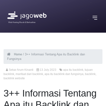
Web Hosting Murah & Berkualitas
Home
/
3++ Informasi Tentang Apa itu Backlink dan
Fungsinya
Sekar Arum Kinanti
13 July 2023
apa itu backlink
,
tujuan
backlink
,
manfaat dari backlink
,
apa itu backlink dan fungsinya
,
backlink
,
backlink website
3++ Informasi Tentang
Apa itu Backlink dan