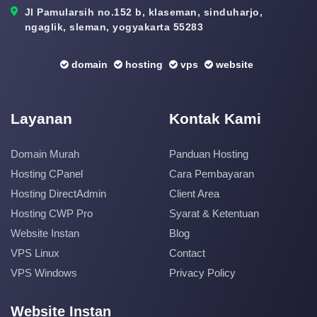
Jl Pamularsih no.152 b, klaseman, sinduharjo,
ngaglik, sleman, yogyakarta 55283
domain
hosting
vps
website
Layanan
Kontak Kami
Domain Murah
Panduan Hosting
Hosting CPanel
Cara Pembayaran
Hosting DirectAdmin
Client Area
Hosting CWP Pro
Syarat & Ketentuan
Website Instan
Blog
VPS Linux
Contact
VPS Windows
Privacy Policy
Website Instan