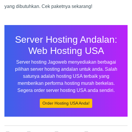
yang dibutuhkan. Cek paketnya sekarang!
Server Hosting Andalan:
Web Hosting USA
Server hosting Jagoweb menyediakan berbagai
pilihan server hosting andalan untuk anda. Salah
satunya adalah hosting USA terbaik yang
memberikan performa hosting murah berkelas.
Segera order server hosting USA anda sendiri.
Order Hosting USA Anda!