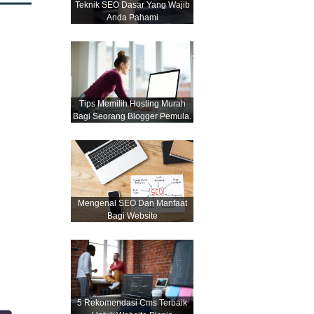
Teknik SEO Dasar Yang Wajib
Anda Pahami
Tips Memilih Hosting Murah
Bagi Seorang Blogger Pemula.
Mengenal SEO Dan Manfaat
Bagi Website
5 Rekomendasi Cms Terbaik