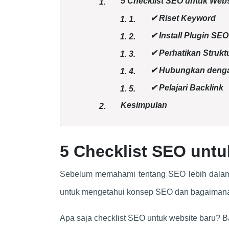
5 Checklist SEO untuk Webs
1.
✔ Riset Keyword
1.
1.
✔ Install Plugin SEO
1.
2.
✔ Perhatikan Struk
1.
3.
✔ Hubungkan dengan
1.
4.
✔ Pelajari Backlink
1.
5.
Kesimpulan
2.
5 Checklist SEO untu
Sebelum memahami tentang SEO lebih dala
untuk mengetahui konsep SEO dan bagaiman
Apa saja checklist SEO untuk website baru? Ba