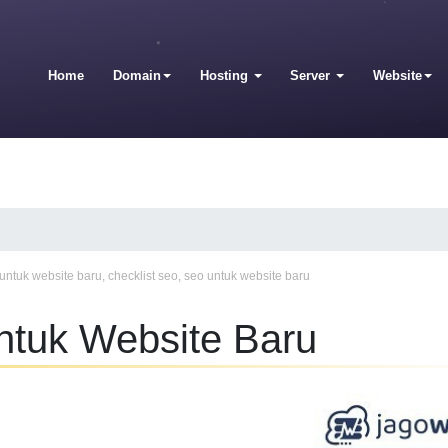
Home
Domain
Hosting
Server
Website
 untuk website baru
,
checklist seo
,
seo untuk website baru
ntuk Website Baru