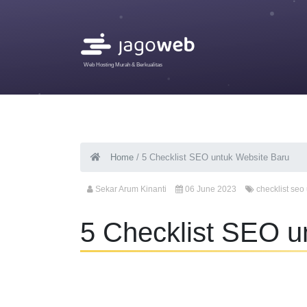
Web Hosting Murah & Berkualitas
Home
/
5 Checklist SEO untuk Website Baru
Sekar Arum Kinanti
06 June 2023
checklist seo
5 Checklist SEO u