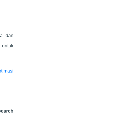
da dan
 untuk
timasi
search