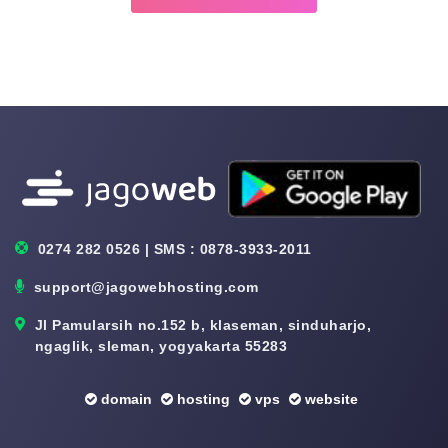
0274 282 0526 | SMS : 0878-3933-2011
support@jagowebhosting.com
Jl Pamularsih no.152 b, klaseman, sinduharjo,
ngaglik, sleman, yogyakarta 55283
domain
hosting
vps
website