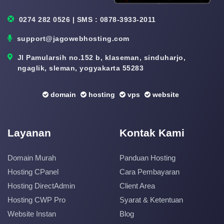
0274 282 0526 | SMS : 0878-3933-2011
support@jagowebhosting.com
Jl Pamularsih no.152 b, klaseman, sinduharjo,
ngaglik, sleman, yogyakarta 55283
domain
hosting
vps
website
Layanan
Kontak Kami
Domain Murah
Panduan Hosting
Hosting CPanel
Cara Pembayaran
Hosting DirectAdmin
Client Area
Hosting CWP Pro
Syarat & Ketentuan
Website Instan
Blog