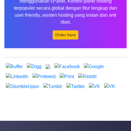
menggunakan cPanel. Kontrol panel hosting
terpopuler secara global dengan fitur lengkap dan
user friendly, asisten hosting yang instan dan anti
ribet.
Order here