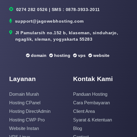
0274 282 0526 | SMS : 0878-3933-2011
support@jagowebhosting.com
Jl Pamularsih no.152 b, klaseman, sinduharjo,
ngaglik, sleman, yogyakarta 55283
domain
hosting
vps
website
Layanan
Kontak Kami
Domain Murah
Panduan Hosting
Hosting CPanel
Cara Pembayaran
Hosting DirectAdmin
Client Area
Hosting CWP Pro
Syarat & Ketentuan
Website Instan
Blog
VPS Linux
Contact