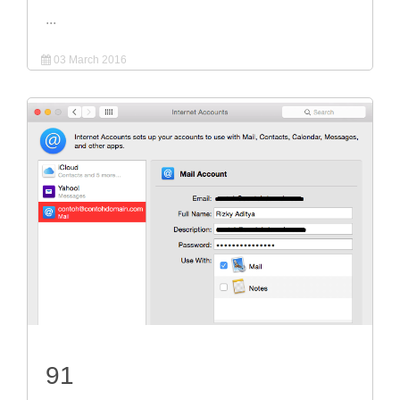
...
03 March 2016
91