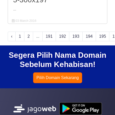
...
03 March 2016
‹
1
2
...
191
192
193
194
195
1
Segera Pilih Nama Domain
Sebelum Kehabisan!
Pilih Domain Sekarang