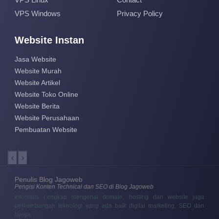
VPS Windows
Privacy Policy
Website Instan
Jasa Website
Website Murah
Website Artikel
Website Toko Online
Website Berita
Website Perusahaan
Pembuatan Website
‹
›
Penulis Blog Jagoweb
Pengisi Konten Technical dan SEO di Blog Jagoweb
Informasi Lengkap mengenai domain, hosting dan website juga
perkembangan teknologi yang ada baik digital marketing, SEO dan
lainya.