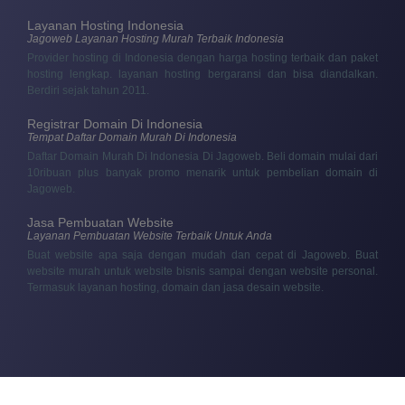
Layanan Hosting Indonesia
Jagoweb Layanan Hosting Murah Terbaik Indonesia
Provider hosting di Indonesia dengan harga hosting terbaik dan paket
hosting lengkap. layanan hosting bergaransi dan bisa diandalkan.
Berdiri sejak tahun 2011.
Registrar Domain Di Indonesia
Tempat Daftar Domain Murah Di Indonesia
Daftar Domain Murah Di Indonesia Di Jagoweb. Beli domain mulai dari
10ribuan plus banyak promo menarik untuk pembelian domain di
Jagoweb.
Jasa Pembuatan Website
Layanan Pembuatan Website Terbaik Untuk Anda
Buat website apa saja dengan mudah dan cepat di Jagoweb. Buat
website murah untuk website bisnis sampai dengan website personal.
Termasuk layanan hosting, domain dan jasa desain website.