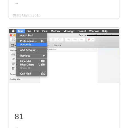
...
03 March 2016
81
...