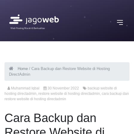
Web Hosting Murah & Berkualitas
Home
/
Cara Backup dan Restore Website di Hosting
DirectAdmin
Muhammad Iqbal
30 November 2022
backup website di
hosting directadmin
,
restore website di hosting directadmin
,
cara backup dan
restore website di hosting directadmin
Cara Backup dan
Restore Website di