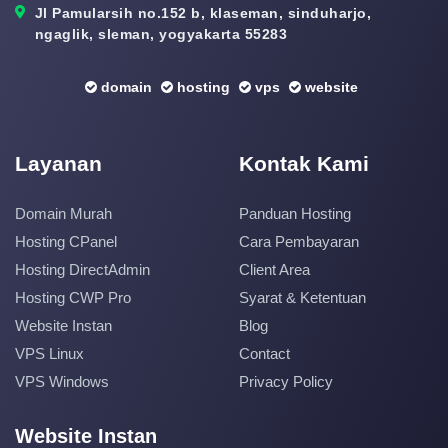
Jl Pamularsih no.152 b, klaseman, sinduharjo,
ngaglik, sleman, yogyakarta 55283
domain
hosting
vps
website
Layanan
Kontak Kami
Domain Murah
Panduan Hosting
Hosting CPanel
Cara Pembayaran
Hosting DirectAdmin
Client Area
Hosting CWP Pro
Syarat & Ketentuan
Website Instan
Blog
VPS Linux
Contact
VPS Windows
Privacy Policy
Website Instan