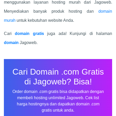
menggunakan layanan hosting murah dari Jagoweb.
Menyediakan banyak produk hosting dan
domain
murah
untuk kebutuhan website Anda.
Cari
domain gratis
juga ada! Kunjungi di halaman
domain
Jagoweb.
Cari Domain .com Gratis
di Jagoweb? Bisa!
Order domain .com gratis bisa didapatkan dengan
membeli hosting unlimited Jagoweb. Cek list
harga hostingnya dan dapatkan domain .com
gratis untuk anda.