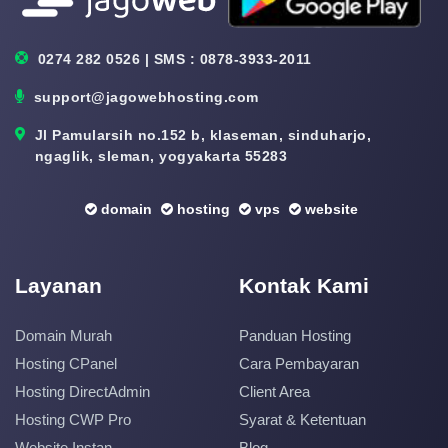
0274 282 0526 | SMS : 0878-3933-2011
support@jagowebhosting.com
Jl Pamularsih no.152 b, klaseman, sinduharjo,
ngaglik, sleman, yogyakarta 55283
domain
hosting
vps
website
Layanan
Kontak Kami
Domain Murah
Panduan Hosting
Hosting CPanel
Cara Pembayaran
Hosting DirectAdmin
Client Area
Hosting CWP Pro
Syarat & Ketentuan
Website Instan
Blog