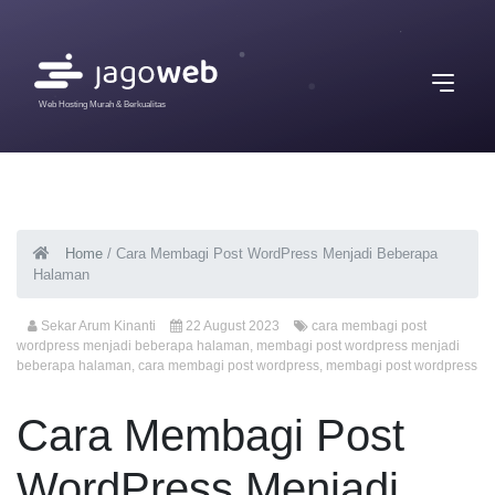
Web Hosting Murah & Berkualitas
Home
/
Cara Membagi Post WordPress Menjadi Beberapa
Halaman
Sekar Arum Kinanti
22 August 2023
cara membagi post
wordpress menjadi beberapa halaman
,
membagi post wordpress menjadi
beberapa halaman
,
cara membagi post wordpress
,
membagi post wordpress
Cara Membagi Post
WordPress Menjadi