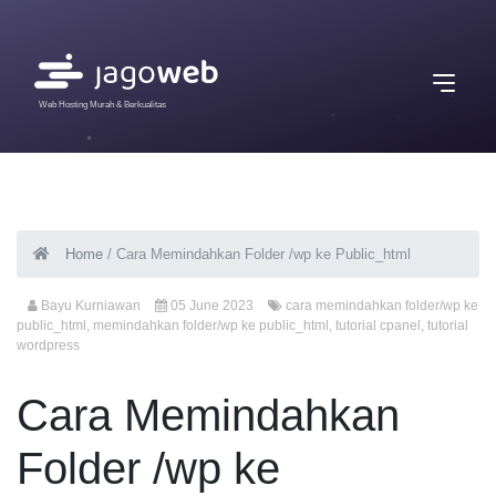
Web Hosting Murah & Berkualitas
Home
/
Cara Memindahkan Folder /wp ke Public_html
Bayu Kurniawan
05 June 2023
cara memindahkan folder/wp ke
public_html
,
memindahkan folder/wp ke public_html
,
tutorial cpanel
,
tutorial
wordpress
Cara Memindahkan
Folder /wp ke