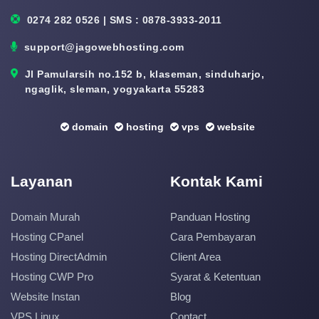
0274 282 0526 | SMS : 0878-3933-2011
support@jagowebhosting.com
Jl Pamularsih no.152 b, klaseman, sinduharjo,
ngaglik, sleman, yogyakarta 55283
domain
hosting
vps
website
Layanan
Kontak Kami
Domain Murah
Panduan Hosting
Hosting CPanel
Cara Pembayaran
Hosting DirectAdmin
Client Area
Hosting CWP Pro
Syarat & Ketentuan
Website Instan
Blog
VPS Linux
Contact