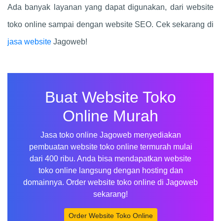
Ada banyak layanan yang dapat digunakan, dari website
toko online sampai dengan website SEO. Cek sekarang di
jasa website
Jagoweb!
Buat Website Toko
Online Murah
Jasa toko online Jagoweb menyediakan
pembuatan website toko online termurah mulai
dari 400 ribu. Anda bisa mendapatkan website
toko online langsung dengan hosting dan
domainnya. Order website toko online di Jagoweb
sekarang!
Order Website Toko Online