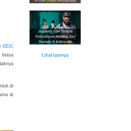
Terbaik Untuk Perusahaan
Jagoweb.com Tempat
Pendaftaran Hosting dan
Domain di Indonesia
te SEO
,
 biasa
Lihat lainnya
taknya
ntuk di
ama di