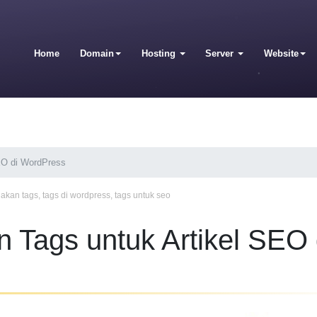
Home
Domain
Hosting
Server
Website
EO di WordPress
akan tags
,
tags di wordpress
,
tags untuk seo
Tags untuk Artikel SEO 