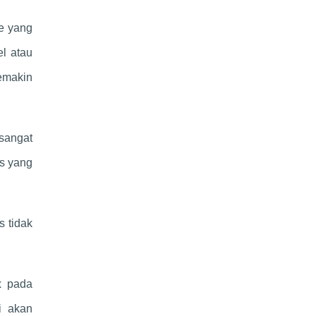
e yang
l atau
emakin
sangat
s yang
s tidak
ex
pada
i akan