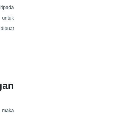
ripada
 untuk
dibuat
gan
l maka