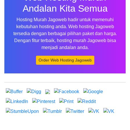
Andalan Kita Semua
Hosting Murah Jagoweb hadir untuk memenuhi
kebutuhan hosting anda. Web hosting Jagoweb
tersedia dengan berbagai pilihan paket dan harga.
Dengan fitur terbaik, hosting murah Jagoweb bisa
menjadi andalan anda.
Order Web Hosting Jagoweb