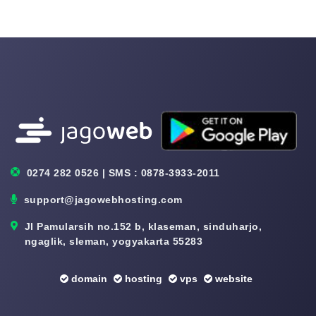
0274 282 0526 | SMS : 0878-3933-2011
support@jagowebhosting.com
Jl Pamularsih no.152 b, klaseman, sinduharjo,
ngaglik, sleman, yogyakarta 55283
domain
hosting
vps
website