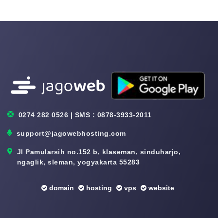
0274 282 0526 | SMS : 0878-3933-2011
support@jagowebhosting.com
Jl Pamularsih no.152 b, klaseman, sinduharjo,
ngaglik, sleman, yogyakarta 55283
domain
hosting
vps
website