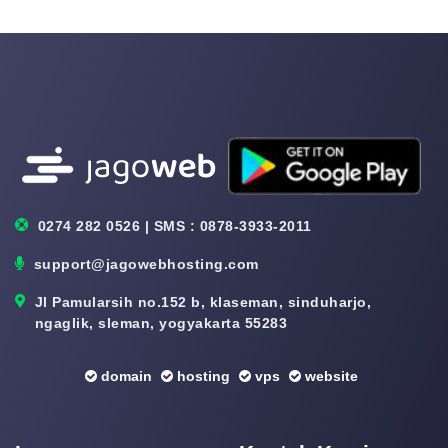
0274 282 0526 | SMS : 0878-3933-2011
support@jagowebhosting.com
Jl Pamularsih no.152 b, klaseman, sinduharjo,
ngaglik, sleman, yogyakarta 55283
domain
hosting
vps
website