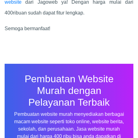
website
dari Jagoweb ya! Dengan harga mulai dari
400ribuan sudah dapat fitur lengkap.
Semoga bermanfaat!
Pembuatan Website
Murah dengan
Pelayanan Terbaik
Pembuatan website murah menyediakan berbagai
macam website seperti toko online, website berita,
sekolah, dan perusahaan. Jasa website murah
mulai dari harga 400 ribu bisa anda dapatkan di