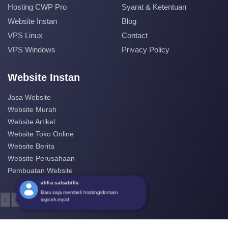
Hosting CWP Pro
Syarat & Ketentuan
Website Instan
Blog
VPS Linux
Contact
VPS Windows
Privacy Policy
Website Instan
Jasa Website
Website Murah
Website Artikel
Website Toko Online
Website Berita
Website Perusahaan
Pembuatan Website
alifia salsabilla
Baru saja membeli hosting/domain
‹
›
sigicek.my.id