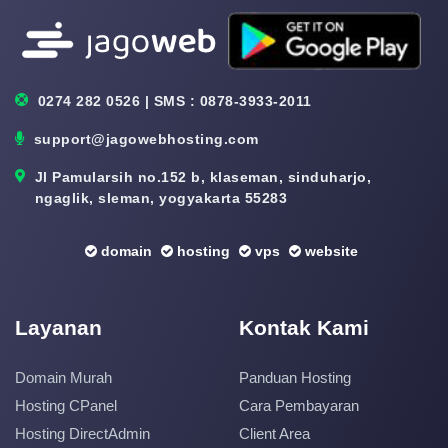
0274 282 0526 | SMS : 0878-3933-2011
support@jagowebhosting.com
Jl Pamularsih no.152 b, klaseman, sinduharjo,
ngaglik, sleman, yogyakarta 55283
domain
hosting
vps
website
Layanan
Kontak Kami
Domain Murah
Panduan Hosting
Hosting CPanel
Cara Pembayaran
Hosting DirectAdmin
Client Area