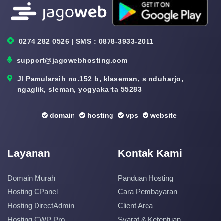
0274 282 0526 | SMS : 0878-3933-2011
support@jagowebhosting.com
Jl Pamularsih no.152 b, klaseman, sinduharjo,
ngaglik, sleman, yogyakarta 55283
domain
hosting
vps
website
Layanan
Kontak Kami
Domain Murah
Panduan Hosting
Hosting CPanel
Cara Pembayaran
Hosting DirectAdmin
Client Area
Hosting CWP Pro
Syarat & Ketentuan