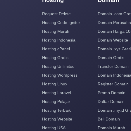
Hosting
Domain
Request Delete
Domain .com Grat
Hosting Code Igniter
Domain Perusah
Hosting Murah
Domain Harga 10
Hosting Indonesia
Domain Website
Hosting cPanel
Domain .xyz Grati
Hosting Gratis
Domain Gratis
Hosting Unlimited
Transfer Domain
Hosting Wordpress
Domain Indonesi
Hosting Linux
Register Domain
Hosting Laravel
Promo Domain
Hosting Pelajar
Daftar Domain
Hosting Terbaik
Domain .my.id Gra
Hosting Website
Beli Domain
Hosting USA
Domain Murah