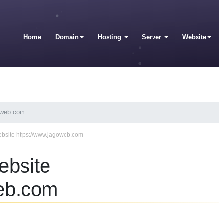
Home
Domain
Hosting
Server
Website
goweb.com
bsite https://www.jagoweb.com
ebsite
web.com