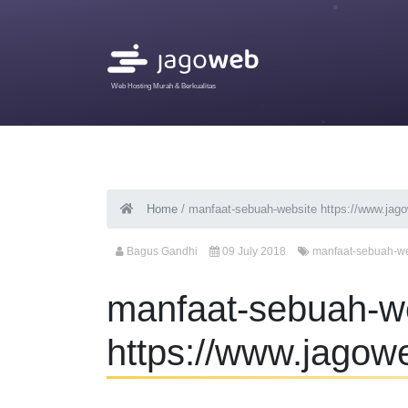
Web Hosting Murah & Berkualitas
Home
/
manfaat-sebuah-website https://www.ja
Bagus Gandhi
09 July 2018
manfaat-sebuah-we
manfaat-sebuah-w
https://www.jago