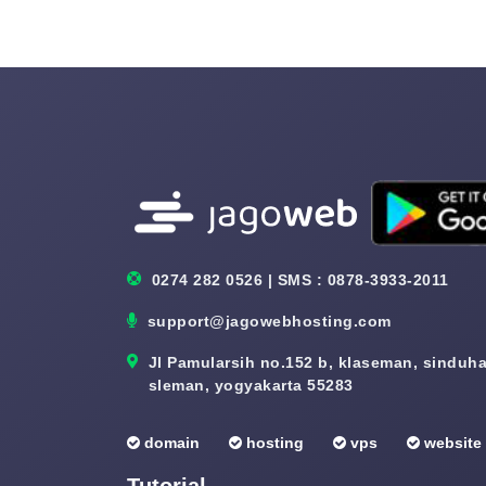
0274 282 0526 | SMS : 0878-3933-2011
support@jagowebhosting.com
Jl Pamularsih no.152 b, klaseman, sinduhar
sleman, yogyakarta 55283
domain
hosting
vps
website