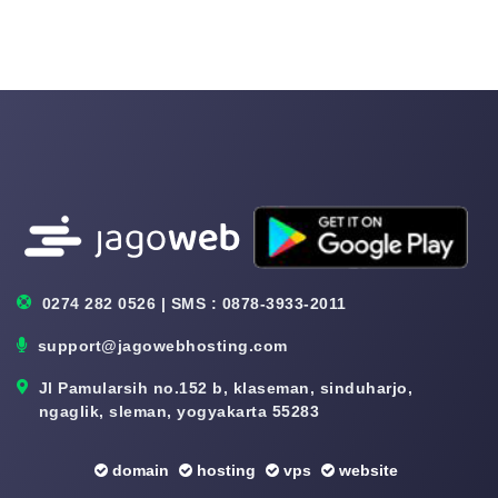
0274 282 0526 | SMS : 0878-3933-2011
support@jagowebhosting.com
Jl Pamularsih no.152 b, klaseman, sinduharjo,
ngaglik, sleman, yogyakarta 55283
domain
hosting
vps
website