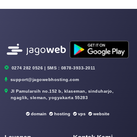
0274 282 0526 | SMS : 0878-3933-2011
support@jagowebhosting.com
Jl Pamularsih no.152 b, klaseman, sinduharjo,
ngaglik, sleman, yogyakarta 55283
domain
hosting
vps
website