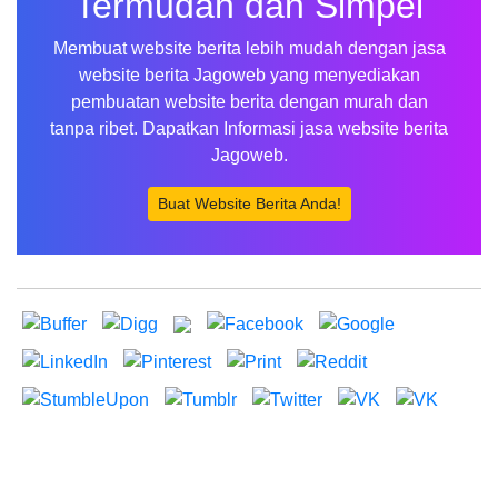
Termudah dan Simpel
Membuat website berita lebih mudah dengan jasa
website berita Jagoweb yang menyediakan
pembuatan website berita dengan murah dan
tanpa ribet. Dapatkan Informasi jasa website berita
Jagoweb.
Buat Website Berita Anda!