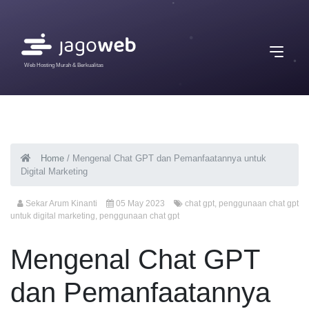
Web Hosting Murah & Berkualitas
Home
/
Mengenal Chat GPT dan Pemanfaatannya untuk
Digital Marketing
Sekar Arum Kinanti
05 May 2023
chat gpt
,
penggunaan chat gpt
untuk digital marketing
,
penggunaan chat gpt
Mengenal Chat GPT
dan Pemanfaatannya