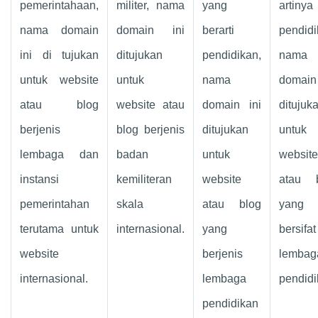
pemerintahaan,
militer, nama
yang
artinya
nama domain
domain ini
berarti
pendidi
ini di tujukan
ditujukan
pendidikan,
nama
untuk website
untuk
nama
domain
atau blog
website atau
domain ini
ditujuk
berjenis
blog berjenis
ditujukan
untuk
lembaga dan
badan
untuk
website
instansi
kemiliteran
website
atau 
pemerintahan
skala
atau blog
yang
terutama untuk
internasional.
yang
bersifat
website
berjenis
lembag
internasional.
lembaga
pendidi
pendidikan