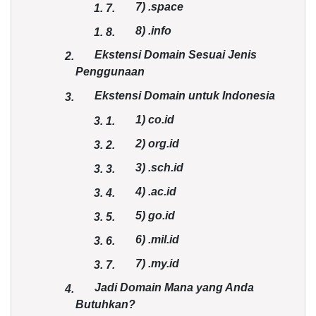
7)
.space
1.
7.
8)
.info
1.
8.
Ekstensi Domain Sesuai Jenis
2.
Penggunaan
Ekstensi Domain untuk Indonesia
3.
1)
co.id
3.
1.
2)
org.id
3.
2.
3)
.sch.id
3.
3.
4)
.ac.id
3.
4.
5)
go.id
3.
5.
6)
.mil.id
3.
6.
7)
.my.id
3.
7.
Jadi Domain Mana yang Anda
4.
Butuhkan?