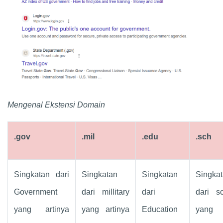
Mengenal Ekstensi Domain
.gov
.mil
.edu
.sch
Singkatan dari
Singkatan
Singkatan
Singka
Government
dari millitary
dari
dari sc
yang artinya
yang artinya
Education
yang