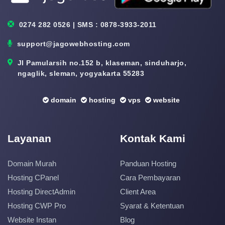
0274 282 0526 | SMS : 0878-3933-2011
support@jagowebhosting.com
Jl Pamularsih no.152 b, klaseman, sinduharjo,
ngaglik, sleman, yogyakarta 55283
domain
hosting
vps
website
Layanan
Kontak Kami
Domain Murah
Panduan Hosting
Hosting CPanel
Cara Pembayaran
Hosting DirectAdmin
Client Area
Hosting CWP Pro
Syarat & Ketentuan
Website Instan
Blog