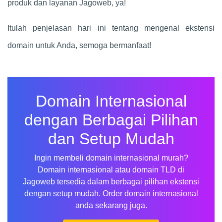
produk dan layanan Jagoweb, ya!
Itulah penjelasan hari ini tentang mengenal ekstensi
domain untuk Anda, semoga bermanfaat!
Domain Internasional
dengan Berbagai Pilihan
dan Setup Mudah
Ingin membeli domain internasional murah?
Domain internasional atau domain TLD di
Jagoweb tersedia dalam berbagai pilihan ekstensi
dengan setup mudah. Order domain internasional
anda sekarang juga.