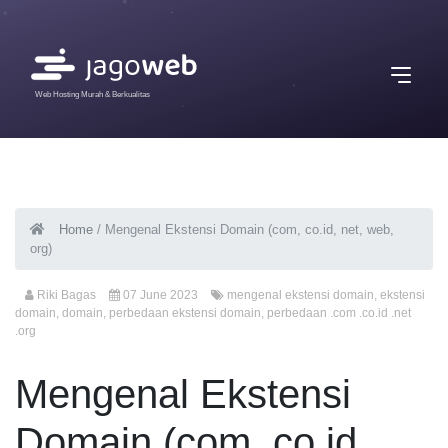
Web Hosting Murah & Berkualitas
Home
/
Mengenal Ekstensi Domain (com, co.id, net, web,
org)
Riki Bagas
07 June 2023
mengenal ekstensi domain
,
ekstensi
domain
,
domain
,
perbedaan ekstensi domain
,
perbedaan .com .co.id .net
.org
Mengenal Ekstensi
Domain (com, co.id,