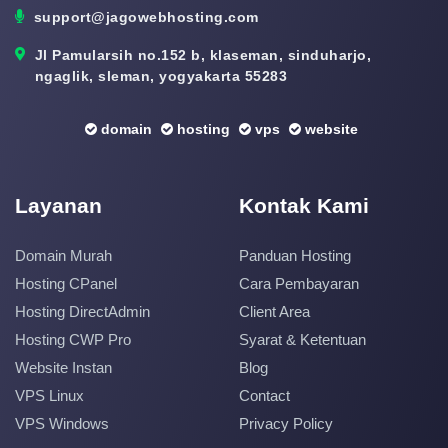
support@jagowebhosting.com
Jl Pamularsih no.152 b, klaseman, sinduharjo,
ngaglik, sleman, yogyakarta 55283
domain
hosting
vps
website
Layanan
Kontak Kami
Domain Murah
Panduan Hosting
Hosting CPanel
Cara Pembayaran
Hosting DirectAdmin
Client Area
Hosting CWP Pro
Syarat & Ketentuan
Website Instan
Blog
VPS Linux
Contact
VPS Windows
Privacy Policy