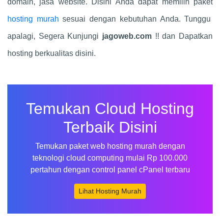
domain, jasa website. Disini Anda dapat memilih paket
hosting murah
sesuai dengan kebutuhan Anda. Tunggu
apalagi, Segera Kunjungi
jagoweb.com
!! dan Dapatkan
hosting berkualitas disini.
Temukan Cloud Hosting
Terbaik Disini
Temukan paket web hosting murah dengan
teknologi cloud computing mulai Rp 100.000
pertahun dengan control panel cPanel terbaru
Lihat Hosting Murah