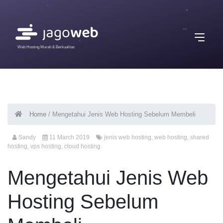
Web Hosting Murah & Berkualitas
Home
/
Mengetahui Jenis Web Hosting Sebelum Membeli
Sandy
11 March 2019
jenis web hosting
,
web hosting
,
shared
hosting
,
vps hosting
,
cloud hosting
Mengetahui Jenis Web
Hosting Sebelum