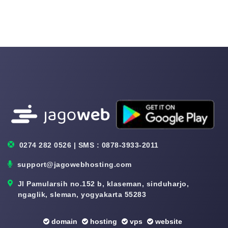
0274 282 0526 | SMS : 0878-3933-2011
support@jagowebhosting.com
Jl Pamularsih no.152 b, klaseman, sinduharjo,
ngaglik, sleman, yogyakarta 55283
domain
hosting
vps
website