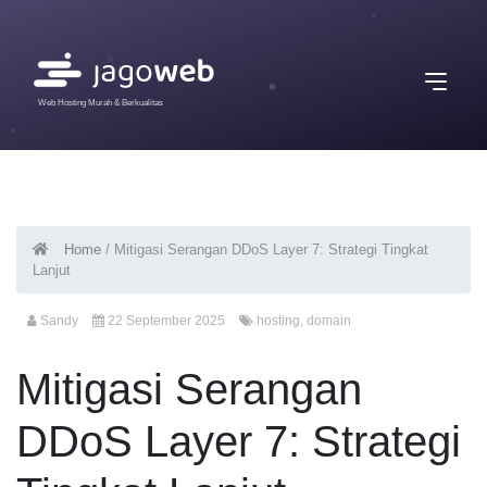
Web Hosting Murah & Berkualitas
Home
/
Mitigasi Serangan DDoS Layer 7: Strategi Tingkat
Lanjut
Sandy
22 September 2025
hosting
,
domain
Mitigasi Serangan
DDoS Layer 7: Strategi